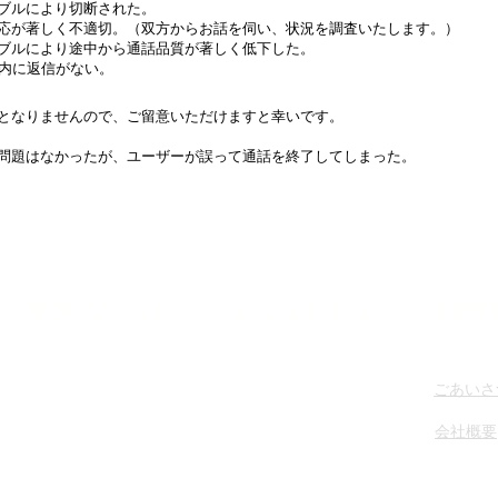
ブルにより切断された。
応が著しく不
適切。（双方からお話を伺い、状況を調査いたします。）
ブルにより途中から通話品質が著しく低下した。
以内に返信がない。
となりませんので、ご留意いただけますと幸いです。
問題はなかったが、
​ユーザーが
誤って通話を終了してしまった。
​専門家のみなさまへ
イベントサポーター
​企業情
ごあいさ
会社概要