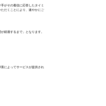
け手がその着信に応答したタイミ
いただくことにより、
速やかにご
間が経過するま
で」と
なります。
障害によってサービスが提供され