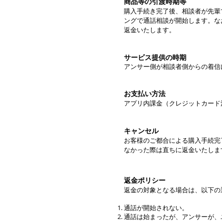
商品等の引渡時期等
購入手続き完了後、相談者が先輩
ングで通話相談が開始します。な
返
金いたします。
サービス提供の時期
アンサー側が相談者側からの着信
お支払い方法
アプリ内課金（クレジットカード
キャ
ンセ
ル
お客様のご都合による購入手続完
なかった際
は直ちに返金いたしま
返金ポリシー
返
金の対象となる場合は、以下の
通話が開始されない
。
通話は始まったが、アンサーが、