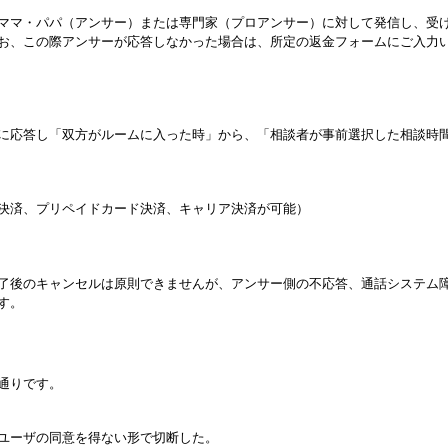
ママ・パパ（アンサー）または専門
家（プロアンサー）に対して発信し、受
お、この際アンサーが応答しなかった場合は、所定の返金フォームにご入力
に応答し
「
双方がルームに入った時」から、「相
談者が事前選
択した相談時
決済、プリペイドカード決済、キャリア決済が可能）
了後の
キャンセルは原則できませんが、アンサー側の不応答、通話システム
す。
通りです
。
ユーザの同意を得ない形で切断した。