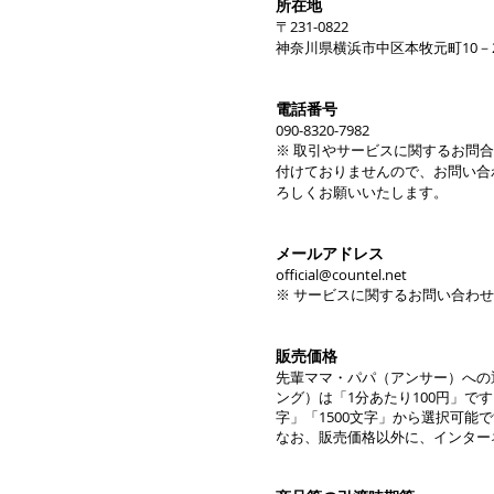
所在地
〒231-0822
神奈川県横浜市中区本牧元町10－
電話番号
090-8320-7982
※
取引やサービス
に関するお問合
付けておりませんので、お問い合
ろしくお願いいたします。
メールアドレス
official@countel.net
※ サービスに関するお問い合わ
販売価格
先輩ママ・パパ（アンサー）への
ング）は「1
分あたり100円」で
字」「1500文字」
から選択可能で
なお、販売価格以外に、インター