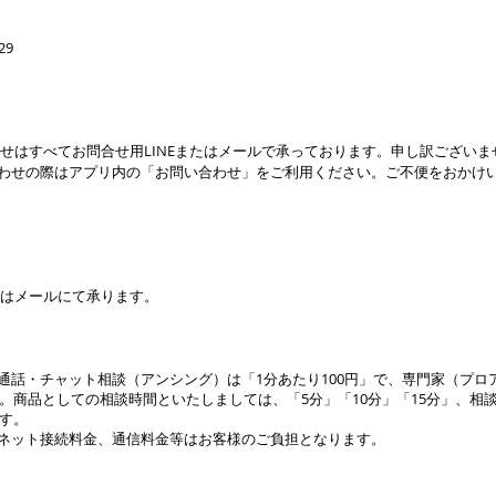
29
せはすべてお問合せ用LINEまたはメールで承っております。申し訳ござい
わせの際はアプリ内の「お問い合わせ」をご利用ください。ご不便をおかけ
せはメールにて承ります。
通話・チャット相談（アンシング）は「1分あたり100円」で、専門
家
（プロ
す。商品としての相談
時間
といたしましては、
「5分」「10分」「15分」、相談
す。
ネット接続料金、
通信料金等はお客様のご負担となります。