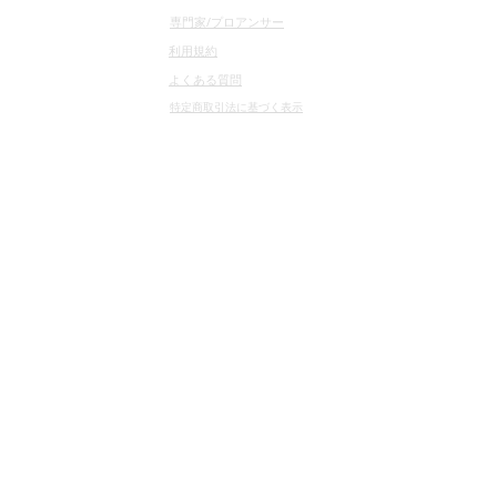
専門家/プロアンサー
利用規約
よくある質問
特定商取引法に基づく表示
プライバシーポリシー
サイトマップ
​専門家のみなさまへ
イベントサポーター
​企業情報
ごあいさつ
会社概要
ニュース
お問い合わせ