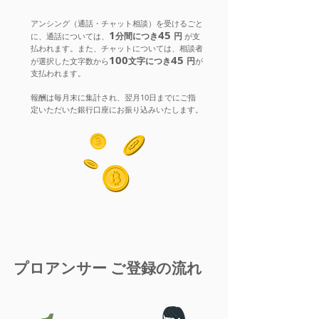
​アンシング（通話・チャット相談）を受けるごと
1
45
​
分
間に
つき
円
​
に、通話については、
が支
払われます。また、チャットについては、相談者
100
45
​
文字に
つき
円
が選択した文字数から
が
支払われます。
報酬は毎月末に集計され、翌月10日までにご指
定いただいた銀行口座にお振り込みいたします。
プロアンサー ご登録の流れ