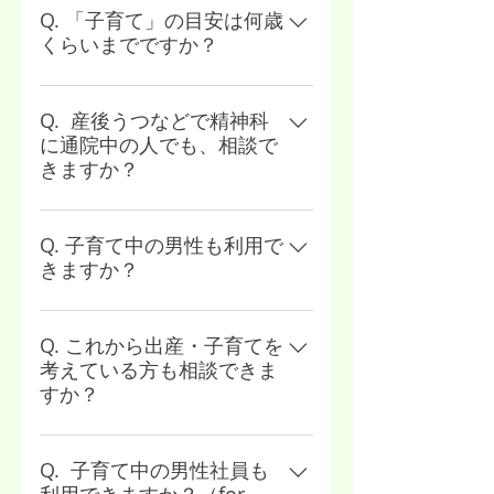
る悩みから、仕事と育児の両立、
Q. 「子育て」の目安は何歳
くらいまでですか？
職場特有の悩み、家庭内の悩み、
その他、孤独などメンタルヘルス
明確には定まっておりませんが、
に関わるものまで幅広くご対応し
12歳以下（小学生）を中心に、中
Q. 産後うつなどで精神科
ます。
に通院中の人でも、相談で
学生・高校生でもご対応いたしま
きますか？
す。
本サービスは医療機関ではありま
せんので、治療を目的とした医療
Q. 子育て中の男性も利用で
きますか？
カウンセリングは受け付けており
ませんが、日々のお悩みなどはお
もちろん可能です。男女関わら
気軽にご相談ください。
ず、お気軽にご利用ください。
Q. これから出産・子育てを
考えている方も相談できま
すか？
もちろん可能です。ご出産の前も
お悩みは多いですから、お気軽に
Q. 子育て中の男性社員も