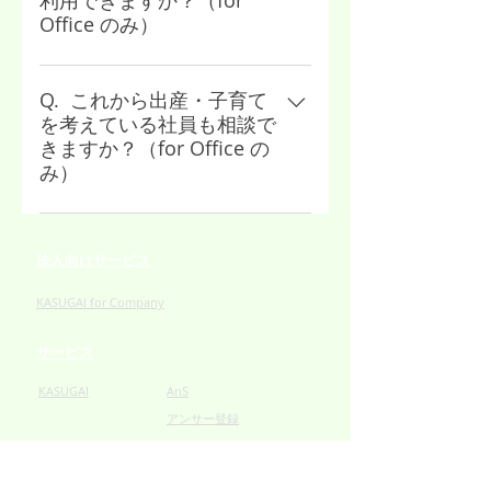
利用できますか？（for
ご相談ください。
Office のみ）
もちろん可能です。男女関わら
ず、お気軽にご利用ください。
Q. これから出産・子育て
を考えている社員も相談で
きますか？（for Office の
み）
もちろん可能です。ご出産の前も
お悩みは多いですから、お気軽に
法人向けサービス
ご相談ください。
KASUGAI for Company
サービス
KASUGAI
AnS
​アンサー登録
アンサーランク
専門家/プロアンサー