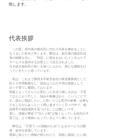
指します。
代表挨拶
この度、前代表の細谷氏に代わり代表を務めることに
なりました鈴木と申します。弊社は、創立者の細谷氏自
身の経験を元に、「対話」に視点をおいたメンタルケア
サービスを提供する企業として設立されました。
引き続き細谷氏の想いを形にしながら、新たな挑戦を行
っていきたいと思っています。
私は、これまで国内大手航空会社の客室乗務員として
約１０年間勤務をし、現在は３人の子供の母親として
日々子育てに奮闘しております。
母親となってがらりと変わった生活で感じるのは「子育
てはとにかく忙しく、悩みや葛藤ばかり」ということで
す。誰かに相談したい…と思いつつも育児や家事、仕事な
どをしながらあっという間に過ぎていく日々の中で、相
談相手や相談場所を見つけることは難しいです。
更に、情報が豊富で“当たり前”が無くなっている現代の子
育ては、より複雑になっているように感じています。
弊社は、"子育てへの貢献のため"になるサービスの開
発・提供を目指しています。
簡単に知りたい情報が得られたり、気軽に相談したい相