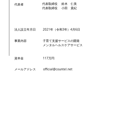
代表取締役 鈴木
仁美
代表者
代表取締役 小田 貴紀
法人設立年月日
2021年（令和3年）4月6日
事業内容
子育て支援サービスの開発
メンタルヘルスケアサービス
資本金
117万円
​メールアドレス
official@countel.net