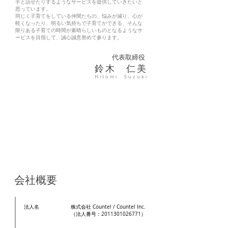
手と話せたりするようなサービスを提供していきたいと
思っています。
同じく子育てをしている仲間たちの、悩みが減り、心が
軽くなったり、明るい気持ちで子育てができる、そんな
限りある子育ての時間が素晴らしいものとなるようなサ
ービスを目指して、誠心誠意努めて参ります。
代表取締役
鈴木 仁美
Hitomi Suzuki
会社概要
法人名
株式会社 Countel / Countel Inc.
（法人番号：2011301026771）