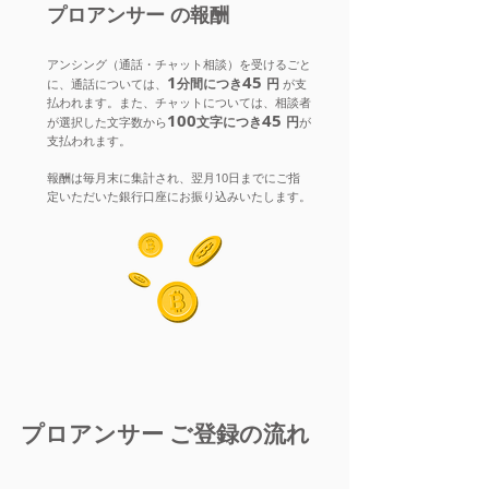
プロアンサー の報酬
​アンシング（通話・チャット相談）を受けるごと
1
45
​
分
間に
つき
円
​
に、通話については、
が支
払われます。また、チャットについては、相談者
100
45
​
文字に
つき
円
が選択した文字数から
が
支払われます。
報酬は毎月末に集計され、翌月10日までにご指
定いただいた銀行口座にお振り込みいたします。
プロアンサー ご登録の流れ