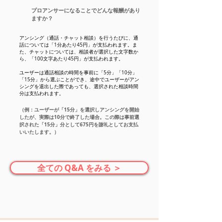
プロアンサーになることでどんな報酬があり
ますか？
アンシング（通話・チャット相談）を行うたびに、通
話については「1分あたり45円」が支払われます。ま
た、チャットについては、相談者が選択した文字数か
ら、「100文字あたり45円」が支払われます。
ユーザーは通話相談の時間を事前に「5分」「10分」
「15分」から選ぶことができ、途中でユーザーがアン
シングを退出した際であっても、選択された相談時間
分は支払われます。
（例：ユーザーが「15分」を選択しアンシングを開始
したが、実際は10分で終了した場合。この際は事前選
択された「15分」分として675円を謝礼としてお支払
いいたします。）
全ての Q&A をみる ＞