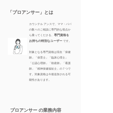
​「プロアンサー」とは
カウンテル アンスで、ママ・パパ
の数々のご相談に専門的な視点か
専門資格を
ら乗ってくださる
、
お持ちの
特別なユーザー
です。
対象となる専門資格は現在「保健
師」「保育士」「臨床心理士」
「公認心理師」「助産師」「看護
師」「精神保健福祉士」の７つで
す。対象資格は今後追加される可
能性があります。
​プロアンサー の業務内容